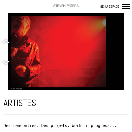
MENU ESPACE
N
a
v
i
g
a
t
i
o
n
ARTISTES
p
r
i
Des rencontres. Des projets. Work in progress...

n