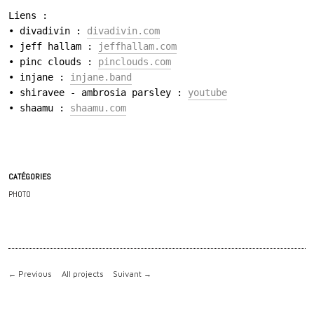
Liens :

c
• divadivin : 
divadivin.com
i
• jeff hallam : 
jeffhallam.com
p
• pinc clouds : 
pinclouds.com
• injane : 
injane.band
a
• shiravee - ambrosia parsley : 
youtube
l
• shaamu : 
shaamu.com
e
CATÉGORIES
PHOTO
←
Previous
All projects
Suivant
→